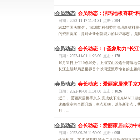
会员动态
会员动态：洁玛地板喜获“
[
]
日期：
2022-11-17 11:41:31
点击：
294
2022年国庆前夕， 深圳市 科创委向洁玛新材料
的资质备案，是对企业创新能力的认证标志， 是国家
会员动态
会长动态： | 圣象助力“长
[
]
日期：
2022-11-01 11:23:00
点击：
178
10月31日上午10点40分，上海宝山区炮台湾
长江主题邮局是世界首个以河流流序命名的主题邮局
会员动态
会长动态：爱丽家居携手京
[
]
日期：
2022-10-08 11:31:00
点击：
1026
近日， 爱丽家居携手京东 完成线下京东MALL
速商业空间全面升级，生态互联，以革新姿态，共同迈
月，...
会员动态
会长动态：爱丽家居成功中
[
]
日期：
2022-09-26 11:50:00
点击：
998
金秋时节，在 中城联盟 第十二批商务谈判及定