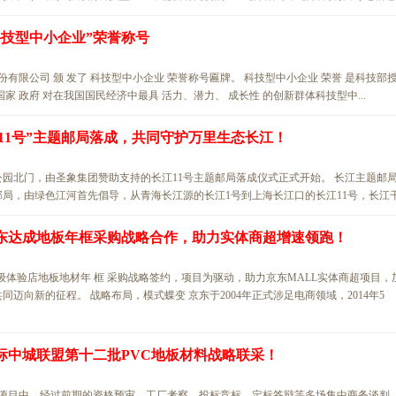
科技型中小企业”荣誉称号
股份有限公司 颁 发了 科技型中小企业 荣誉称号匾牌。 科技型中小企业 荣誉 是科技部
 政府 对在我国国民经济中最具 活力、潜力、 成长性 的创新群体科技型中...
江11号”主题邮局落成，共同守护万里生态长江！
湿地公园北门，由圣象集团赞助支持的长江11号主题邮局落成仪式正式开始。 长江主题邮
，由绿色江河首先倡导，从青海长江源的长江1号到上海长江口的长江11号，长江干.
东达成地板年框采购战略合作，助力实体商超增速领跑！
超级体验店地板地材年 框 采购战略签约，项目为驱动，助力京东MALL实体商超项目，
向新的征程。 战略布局，模式蝶变 京东于2004年正式涉足电商领域，2014年5
标中城联盟第十二批PVC地板材料战略联采！
标项目中，经过前期的资格预审、工厂考察、投标竞标、定标答辩等多场集中商务谈判