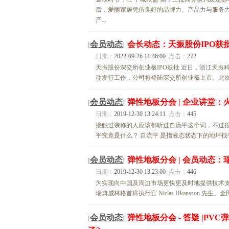
后，爱丽家居凭借良好的品牌力、产品力与服务力
产...
会员动态
会长动态：天振股份IPO获
[
]
日期：
2022-09-26 11:46:00
点击：
272
天振股份深交所创业板IPO获批 近日，浙江天振
动发行工作，公司将登陆深交所创业板上市。此次天振
会员动态
弹性地板分会 | 企业讲堂：
[
]
日期：
2019-12-30 13:24:11
点击：
445
接触过装修的人应该都听过自流平这个词，不过很
平究竟是什么？ 自流平 是指液态状态下的地坪找
会员动态
弹性地板分会 | 会员动态
[
]
日期：
2019-12-30 13:23:00
点击：
446
为实现向中国及周边市场更快更及时地提供技术
瑞典威林格首席执行官 Niclas Hkansson
会员动态
弹性地板分会 - 答疑 |
[
]