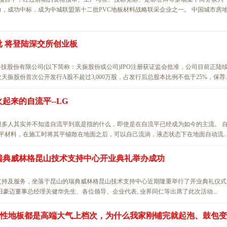
，成功中标，成为中城联盟第十二批PVC地板材料战略联采企业之一。 中国城市房
批 将登陆深交所创业板
科技股份有限公司(以下简称：天振股份或公司)IPO注册获证监会批准，公司目前正陆
股份首次公开发行A股不超过3,000万股，占发行后总股本比例不低于25%，保荐..
火起来的自流平--LG
多人其实并不知道自流平到底是指的什么，即使是在自流平已经成为如今的主流。 
平材料，在施工时将其平铺散在地面之后，可以自己流淌，液态状态下在地面自动流..
：瑞典威林格昆山技术支持中心开业典礼举办成功
支持及服务，坐落于昆山的瑞典威林格昆山技术支持中心近期隆重举行了开业典礼仪式
 先生、金田豪迈董事总经理关健华先生、各位领导、企业代表, 业界同仁等出席了此次活动...
PVC弹性地板都是高端大气上档次，为什么我家刚铺完就起泡、鼓包