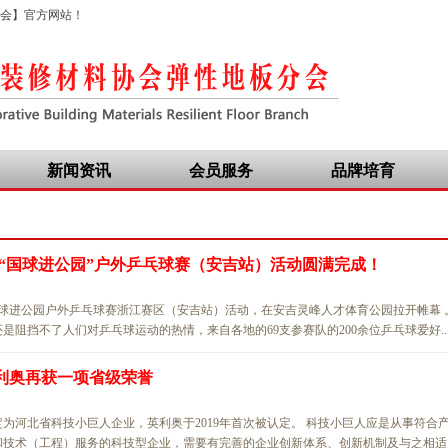
会】官方网站！
新闻资讯
会员服务
品牌培育
届“国球进公园”户外乒乓球赛（安吉站）活动圆满完成！
届国球进公园户外乒乓球赛浙江赛区（安吉站）活动，在安吉灵峰人才体育公园拉开帷幕 
阻挡不了人们对乒乓球运动的热情，来自各地的69支参赛队的200余位乒乓球爱好..
利奥再获一项省级荣誉
为河北省科技小巨人企业，英利奥于2019年首次被认定。 科技小巨人应是从事符合
技术（工程）服务的科技型企业，需要有完善的企业创新体系、创新机制及与之相适..