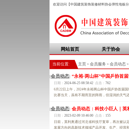
欢迎访问【中国建筑装饰装修材料协会弹性地板分
网站首页
关于协会
当前位置:
主页
会员服务
会员动态
>
>
>
会员动态
“永裕·两山杯”中国乒协首
[
]
日期：
2024-06-25 08:58:42
点击：
762
6月22日上午，2024年永裕两山杯中国乒协首
比赛当天，虽有不期而至的阵雨，但湿润的天气还是
会员动态
会员动态：科技小巨人｜英
[
]
日期：
2023-02-09 10:46:00
点击：
155
日前，英利奥通过河北省科技厅复审，再次被认定
发展方向的高新技术领域产品开发、生产、经营和