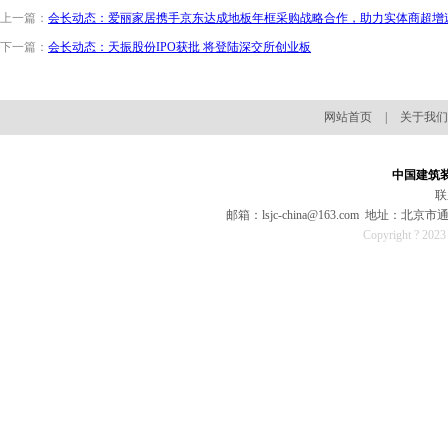
上一篇：
会长动态：爱丽家居携手京东达成地板年框采购战略合作，助力实体商超增
下一篇：
会长动态：天振股份IPO获批 将登陆深交所创业板
网站首页
|
关于我们
中国建筑
联
邮箱：lsjc-china@163.com 地址：
Copyright ? 202