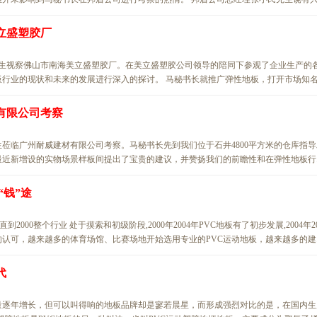
立盛塑胶厂
金先生视察佛山市南海美立盛塑胶厂。在美立盛塑胶公司领导的陪同下参观了企业生产的
行业的现状和未来的发展进行深入的探讨。 马秘书长就推广弹性地板，打开市场知名..
有限公司考察
先生莅临广州耐威建材有限公司考察。马秘书长先到我们位于石井4800平方米的仓库指导
近新增设的实物场景样板间提出了宝贵的建议，并赞扬我们的前瞻性和在弹性地板行..
“钱”途
2000整个行业 处于摸索和初级阶段,2000年2004年PVC地板有了初步发展,2004年20
认可，越来越多的体育场馆、比赛场地开始选用专业的PVC运动地板，越来越多的建..
代
量逐年增长，但可以叫得响的地板品牌却是寥若晨星，而形成强烈对比的是，在国内生